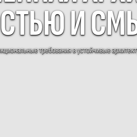
СТЬЮ И С
кциональные требования в устойчивые архитек