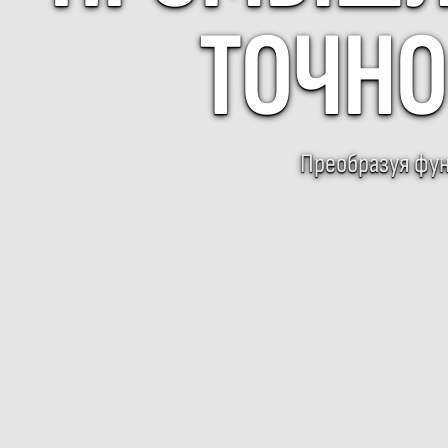
ТОЧНО
Преобразуя фун