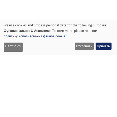
We use cookies and process personal data for the following purposes:
Notice
Функциональное & Аналитика
. To learn more, please read our
политику использования файлов cookie
.
Частный дом в Vecāķi
on
Настроить
Отклонить
Принять
Дизайн интерьера | Vecāķi
the
use
Расположение
Год
of
Vecāķi, Латвия
2018
cookies
Статус
Команда
Проект
Eva Staņeviča