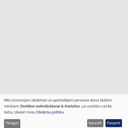
Mēs izmantojam sīkdatnes un apstrādājam personas datus šādiem
Sīkdatņu
mērķiem:
Darbības nodrošināšanai & Analytics
. Lai uzzinātu vairāk,
lūdzu, izlasiet mūsu
Sīkdatņu politiku
.
izmantošana
Pielāgot
Noraidīt
Pieņemt
un