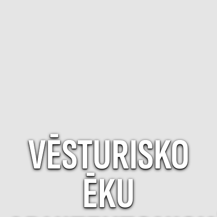
VĒSTURISKO
ĒKU