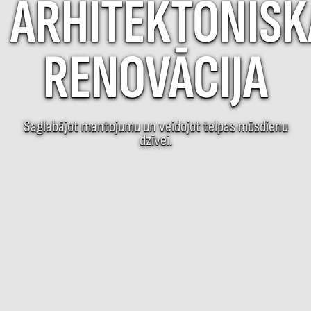
ARHITEKTONISK
RENOVĀCIJA
Saglabājot mantojumu un veidojot telpas mūsdienu
dzīvei.